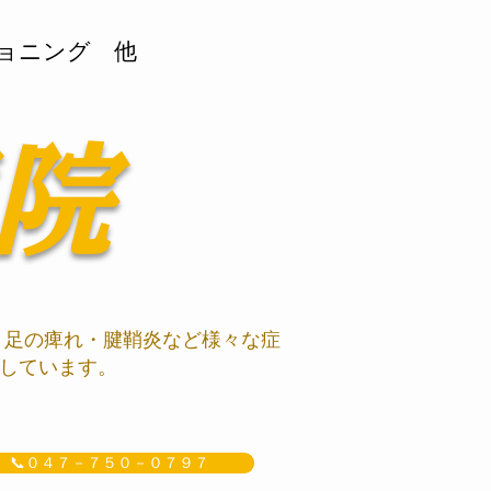
ョニング 他
院
、足の痺れ・腱鞘炎など様々な症
しています。
📞０４７－７５０－０７９７