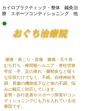
​カイロプラクティック・整体 鍼灸治
療 スポーツコンディショニング 他
おぐち治療院
腰痛・肩こり・首痛・膝痛・五十肩・
むち打ち・椎間板ヘルニア・脊柱管狭
窄症・手、足の痺れ・腱鞘炎など様々
な症状だけでなく、不眠、自律神経失
調、胃腸の機能低下など体の不調、悩
みに幅広く対応しています。
姿勢・歩行改善やスポーツ障害やコン
ディショニング​にも力を入れている治
療院です。