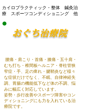
​カイロプラクティック・整体 鍼灸治
療 スポーツコンディショニング 他
おぐち治療院
腰痛・肩こり・首痛・膝痛・五十肩・
むち打ち・椎間板ヘルニア・脊柱管狭
窄症・手、足の痺れ・腱鞘炎など様々
な症状だけでなく、不眠、自律神経失
調、胃腸の機能低下など体の不調、悩
みに幅広く対応しています。
姿勢・歩行改善やスポーツ障害やコン
ディショニング​にも力を入れている治
療院です。