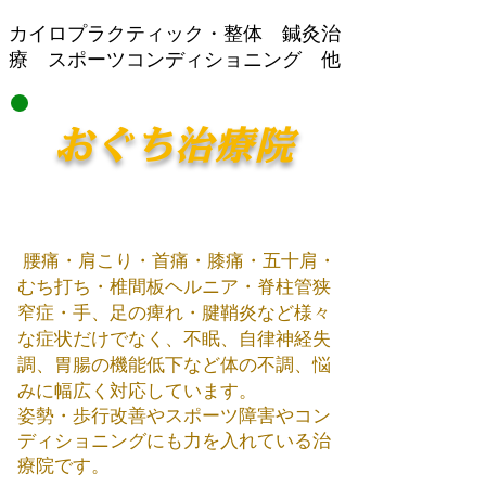
​カイロプラクティック・整体 鍼灸治
療 スポーツコンディショニング 他
おぐち治療院
腰痛・肩こり・首痛・膝痛・五十肩・
むち打ち・椎間板ヘルニア・脊柱管狭
窄症・手、足の痺れ・腱鞘炎など様々
な症状だけでなく、不眠、自律神経失
調、胃腸の機能低下など体の不調、悩
みに幅広く対応しています。
姿勢・歩行改善やスポーツ障害やコン
ディショニング​にも力を入れている治
療院です。