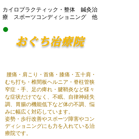
​カイロプラクティック・整体 鍼灸治
療 スポーツコンディショニング 他
おぐち治療院
腰痛・肩こり・首痛・膝痛・五十肩・
むち打ち・椎間板ヘルニア・脊柱管狭
窄症・手、足の痺れ・腱鞘炎など様々
な症状だけでなく、不眠、自律神経失
調、胃腸の機能低下など体の不調、悩
みに幅広く対応しています。
姿勢・歩行改善やスポーツ障害やコン
ディショニング​にも力を入れている治
療院です。