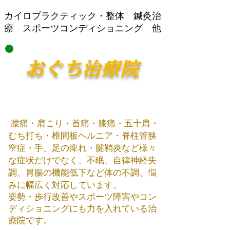
​カイロプラクティック・整体 鍼灸治
療 スポーツコンディショニング 他
おぐち治療院
腰痛・肩こり・首痛・膝痛・五十肩・
むち打ち・椎間板ヘルニア・脊柱管狭
窄症・手、足の痺れ・腱鞘炎など様々
な症状だけでなく、不眠、自律神経失
調、胃腸の機能低下など体の不調、悩
みに幅広く対応しています。
姿勢・歩行改善やスポーツ障害やコン
ディショニング​にも力を入れている治
療院です。