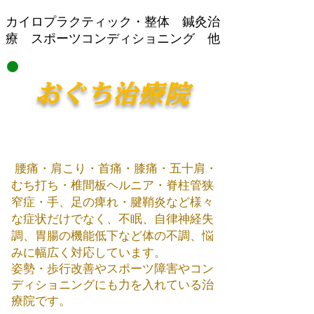
​カイロプラクティック・整体 鍼灸治
療 スポーツコンディショニング 他
おぐち治療院
腰痛・肩こり・首痛・膝痛・五十肩・
むち打ち・椎間板ヘルニア・脊柱管狭
窄症・手、足の痺れ・腱鞘炎など様々
な症状だけでなく、不眠、自律神経失
調、胃腸の機能低下など体の不調、悩
みに幅広く対応しています。
姿勢・歩行改善やスポーツ障害やコン
ディショニング​にも力を入れている治
療院です。