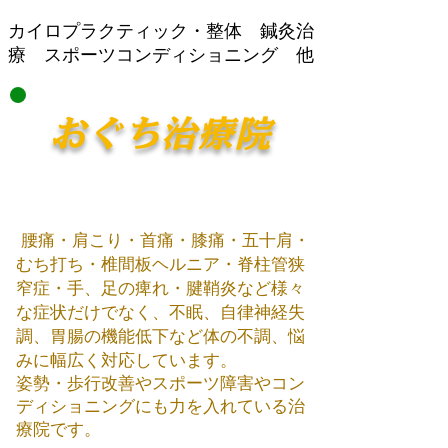
​カイロプラクティック・整体 鍼灸治
療 スポーツコンディショニング 他
おぐち治療院
腰痛・肩こり・首痛・膝痛・五十肩・
むち打ち・椎間板ヘルニア・脊柱管狭
窄症・手、足の痺れ・腱鞘炎など様々
な症状だけでなく、不眠、自律神経失
調、胃腸の機能低下など体の不調、悩
みに幅広く対応しています。
姿勢・歩行改善やスポーツ障害やコン
ディショニング​にも力を入れている治
療院です。