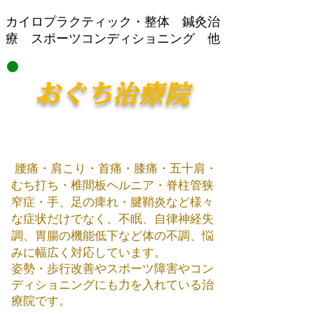
​カイロプラクティック・整体 鍼灸治
療 スポーツコンディショニング 他
おぐち治療院
腰痛・肩こり・首痛・膝痛・五十肩・
むち打ち・椎間板ヘルニア・脊柱管狭
窄症・手、足の痺れ・腱鞘炎など様々
な症状だけでなく、不眠、自律神経失
調、胃腸の機能低下など体の不調、悩
みに幅広く対応しています。
姿勢・歩行改善やスポーツ障害やコン
ディショニング​にも力を入れている治
療院です。