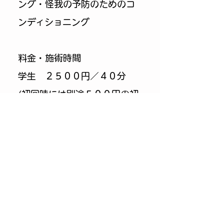
ング・怪我の予防のためのコ
ンディショニング
料金・施術時間
学生 ２５００円／４０分
(
初回時には別途５００円の初
診料がかかります
)
大人 ５０００円／６０分
(初回時には別途１５００円の
初診料がかかります
)