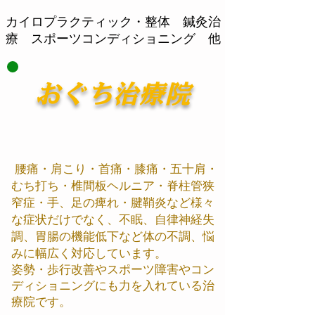
​カイロプラクティック・整体 鍼灸治
療 スポーツコンディショニング 他
おぐち治療院
腰痛・肩こり・首痛・膝痛・五十肩・
むち打ち・椎間板ヘルニア・脊柱管狭
窄症・手、足の痺れ・腱鞘炎など様々
な症状だけでなく、不眠、自律神経失
調、胃腸の機能低下など体の不調、悩
みに幅広く対応しています。
姿勢・歩行改善やスポーツ障害やコン
ディショニング​にも力を入れている治
療院です。