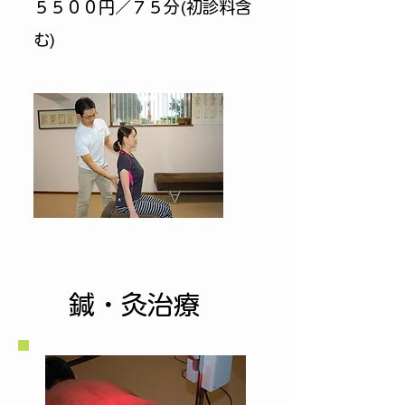
​５５００円／７５分(初診料含
む)
​鍼・灸治療